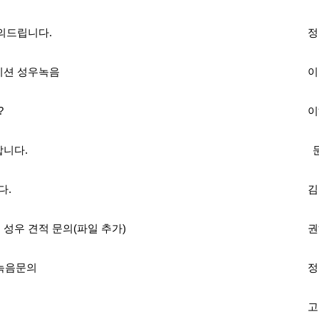
의드립니다.
정
이션 성우녹음
이
?
이
합니다.
다.
김
성우 견적 문의(파일 추가)
권
우녹음문의
정
고