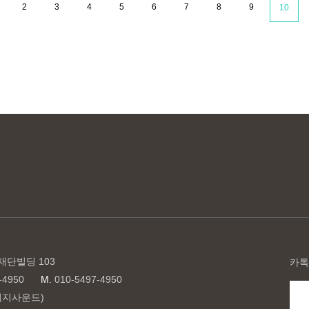
2
3
4
5
6
7
8
9
10
재단빌딩 103
카톡
-4950
M.
010-5497-4950
(이지사운드)