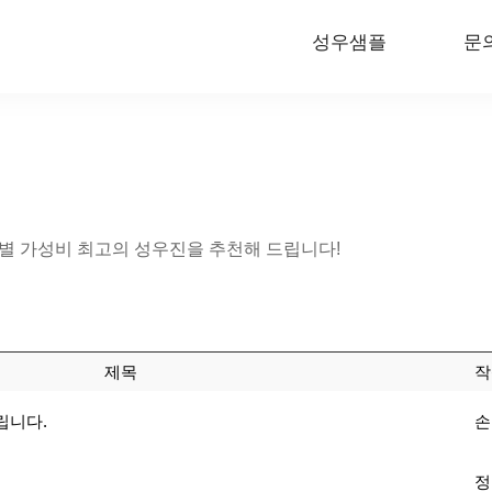
성우샘플
문
 가성비 최고의 성우진을 추천해 드립니다!
제목
작
립니다.
손
정