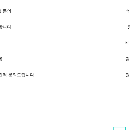
음 문의
백
의합니다
배
음
김
견적 문의드립니다.
권