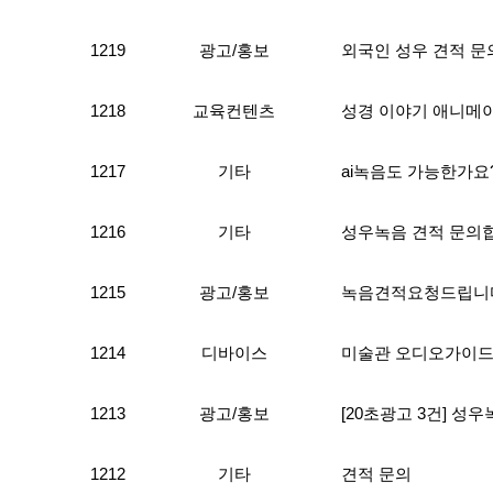
1219
광고/홍보
외국인 성우 견적 문
1218
교육컨텐츠
성경 이야기 애니메
1217
기타
ai녹음도 가능한가요
1216
기타
성우녹음 견적 문의
1215
광고/홍보
녹음견적요청드립니
1214
디바이스
미술관 오디오가이드 
1213
광고/홍보
[20초광고 3건] 성
1212
기타
견적 문의