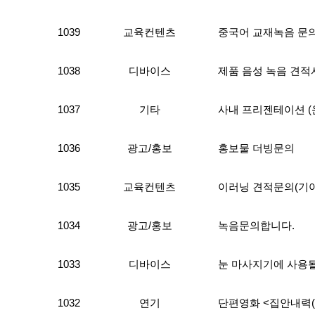
1039
교육컨텐츠
중국어 교재녹음 문
1038
디바이스
제품 음성 녹음 견적
1037
기타
사내 프리젠테이션 (
1036
광고/홍보
홍보물 더빙문의
1035
교육컨텐츠
이러닝 견적문의(기아
1034
광고/홍보
녹음문의합니다.
1033
디바이스
눈 마사지기에 사용
1032
연기
단편영화 <집안내력(