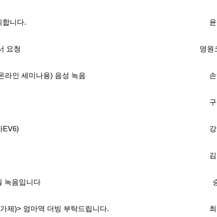
의합니다.
윤
서 요청
영원
온라인 세미나용) 음성 녹음
손
구
EV6)
강
김
될 녹음입니다
가제)> 엄마역 더빙 부탁드립니다.
최