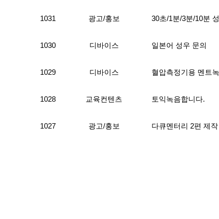
1031
광고/홍보
30초/1분/3분/10
1030
디바이스
일본어 성우 문의
1029
디바이스
혈압측정기용 멘트
1028
교육컨텐츠
토익녹음합니다.
1027
광고/홍보
다큐멘터리 2편 제작