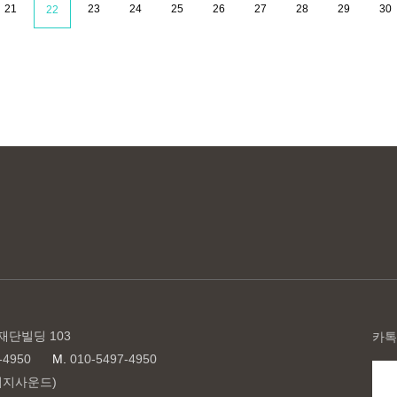
21
23
24
25
26
27
28
29
30
22
재단빌딩 103
카톡
-4950
M.
010-5497-4950
(이지사운드)