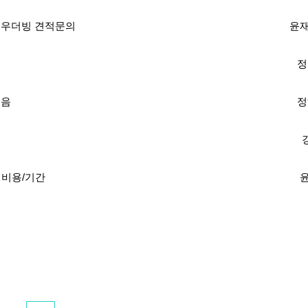
분 성우더빙 견적문의
윤재
정
녹음
정
 비용/기간