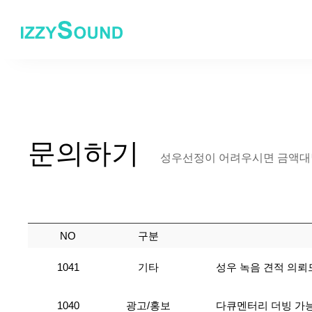
문의하기
성우선정이 어려우시면 금액대별
NO
구분
1041
기타
성우 녹음 견적 의뢰
1040
광고/홍보
다큐멘터리 더빙 가