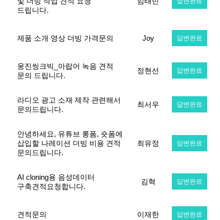
및 더빙 작업 견적 요청
임태빈
답변완료
드립니다.
제품 소개 영상 더빙 가격문의
Joy
답변완료
웅진씽크빅_아랍어 녹음 견적
정현선
답변완료
문의 드립니다.
라디오 광고 소재 제작 관련해서
최서우
답변완료
문의드립니다.
안녕하세요, 유튜브 롱폼, 숏폼에
삽입할 나레이션 더빙 비용 견적
최유정
답변완료
문의드립니다.
AI cloning용 음성데이터
김혁
답변완료
구축견적요청합니다.
견적문의
이재한
답변완료