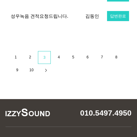
성우녹음 견적요청드립니다.
김동인
답변완료
1
2
4
5
6
7
8
3
9
10
010.5497.4950